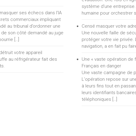
système d'une entreprise.
r masquer ses échecs dans l’IA
humaine pour orchestrer s
ecrets commerciaux impliquant
dé au tribunal d’ordonner une
Censé masquer votre adresse
 de son côté demandé au juge
Une nouvelle faille de séc
pourrie […]
protéger votre vie privée. 
navigation, a en fait pu fa
étruit votre appareil
fe au réfrigérateur fait des
Une « vaste opération de f
ts.
Français en danger
Une vaste campagne de phi
L'opération repose sur une
à leurs fins tout en passa
leurs identifiants bancair
téléphoniques […]