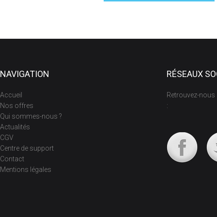
NAVIGATION
RÉSEAUX SO
Accueil
Retrouvez-nous 
Nos offres
:
Qui sommes-nous ?
Actualités
CGV
Centre de support
Contact
Mentions légales