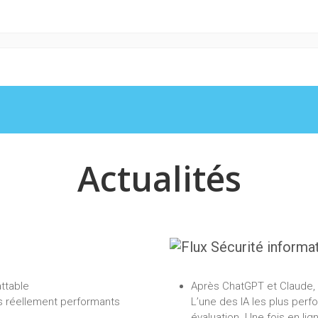
Actualités
Sécurité informa
attable
Après ChatGPT et Claude, 
es réellement performants
L’une des IA les plus per
évaluation. Une fois en lig