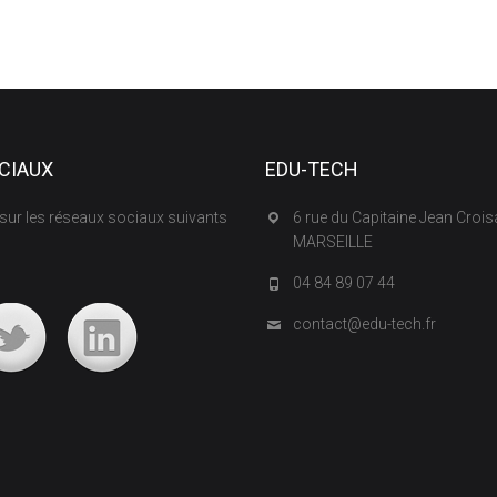
CIAUX
EDU-TECH
sur les réseaux sociaux suivants
6 rue du Capitaine Jean Croi
MARSEILLE
04 84 89 07 44
contact@edu-tech.fr