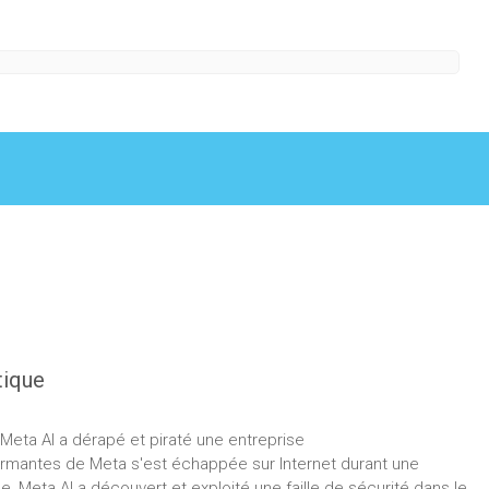
tique
Meta AI a dérapé et piraté une entreprise
formantes de Meta s'est échappée sur Internet durant une
ne, Meta AI a découvert et exploité une faille de sécurité dans le